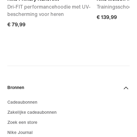
Dri-FIT performancehoodie met UV-
Trainingsschoen
bescherming voor heren
€ 139,99
€ 139,99
€ 79,99
€ 79,99
Bronnen
Cadeaubonnen
Zakelijke cadeaubonnen
Zoek een store
Nike Journal