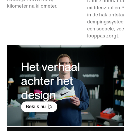
Door ZoomX foam i
kilometer na kilometer.
middenzool en Rea
in de hak ontstaat 
dempingssysteem d
een soepele, veerkr
looppas zorgt.
Het verhaal
achter het
design
Bekijk nu