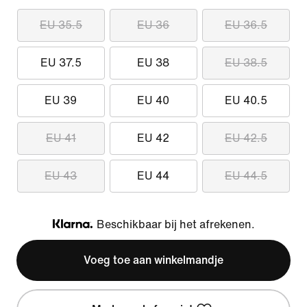
EU 35.5
EU 36
EU 36.5
EU 37.5
EU 38
EU 38.5
EU 39
EU 40
EU 40.5
EU 41
EU 42
EU 42.5
EU 43
EU 44
EU 44.5
Beschikbaar bij het afrekenen.
Klarna
Voeg toe aan winkelmandje