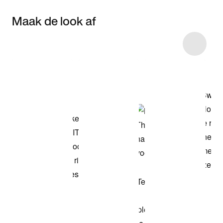
Maak de look af
Item 3 of 4