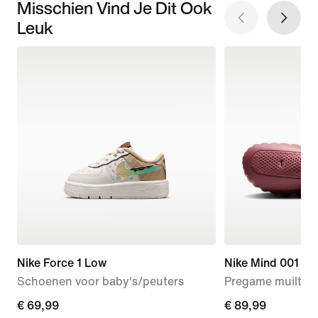
Misschien Vind Je Dit Ook
Leuk
Nike Force 1 Low
Nike Mind 001
Schoenen voor baby's/peuters
Pregame muiltjes
€ 69,99
€ 69,99
€ 89,99
€ 89,99