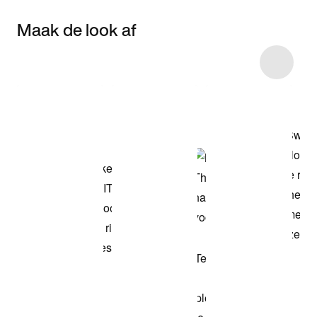
Maak de look af
Item 3 of 4