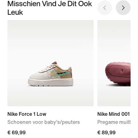
Misschien Vind Je Dit Ook
Leuk
Nike Force 1 Low
Nike Mind 001
Schoenen voor baby's/peuters
Pregame muiltjes
€ 69,99
€ 69,99
€ 89,99
€ 89,99