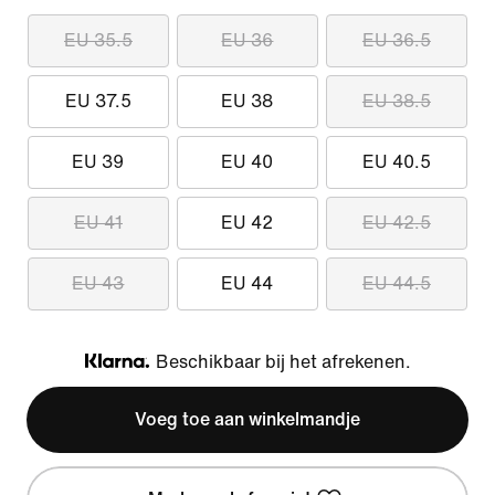
EU 35.5
EU 36
EU 36.5
EU 37.5
EU 38
EU 38.5
EU 39
EU 40
EU 40.5
EU 41
EU 42
EU 42.5
EU 43
EU 44
EU 44.5
Beschikbaar bij het afrekenen.
Klarna
Voeg toe aan winkelmandje