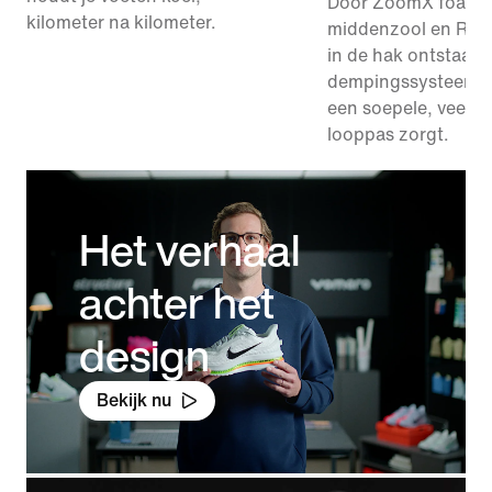
Door ZoomX foam i
kilometer na kilometer.
middenzool en Rea
in de hak ontstaat 
dempingssysteem d
een soepele, veerkr
looppas zorgt.
Het verhaal
achter het
design
Bekijk nu