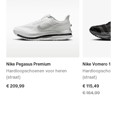
Nike Pegasus Premium
Nike Vomero 18
Hardloopschoenen voor heren
Hardloopschoene
(straat)
(straat)
€ 209,99
€ 209,99
current
€ 115,49
€ 164,99
price
€ 115,49,
original
price