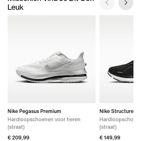
Leuk
Nike Pegasus Premium
Nike Structure 26
Hardloopschoenen voor heren
Hardloopschoene
(straat)
(straat)
€ 209,99
€ 209,99
€ 149,99
€ 149,99