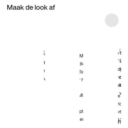
Maak de look af
Item 3 of 5