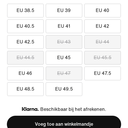
EU 38.5
EU 39
EU 40
EU 40.5
EU 41
EU 42
EU 42.5
EU 43
EU 44
EU 44.5
EU 45
EU 45.5
EU 46
EU 47
EU 47.5
EU 48.5
EU 49.5
Beschikbaar bij het afrekenen.
Klarna
Voeg toe aan winkelmandje