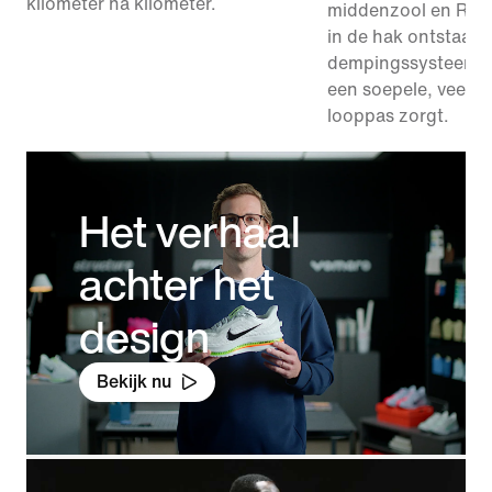
kilometer na kilometer.
middenzool en Rea
in de hak ontstaat 
dempingssysteem d
een soepele, veerkr
looppas zorgt.
Het verhaal
achter het
design
Bekijk nu