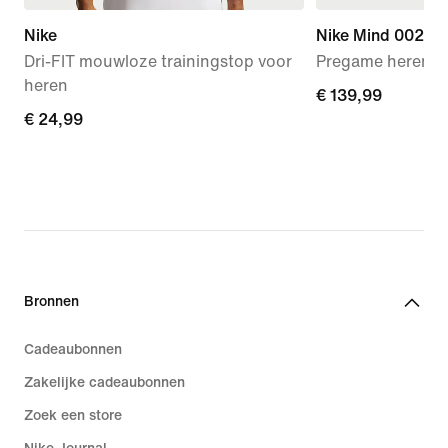
Nike
Nike Mind 002
Dri-FIT mouwloze trainingstop voor
Pregame herens
heren
€ 139,99
€ 139,99
€ 24,99
€ 24,99
Bronnen
Cadeaubonnen
Zakelijke cadeaubonnen
Zoek een store