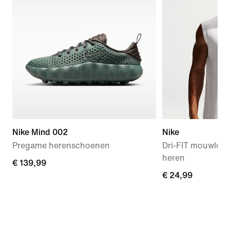
Nike Mind 002
Nike
Pregame herenschoenen
Dri-FIT mouwloze
heren
€ 139,99
€ 139,99
€ 24,99
€ 24,99