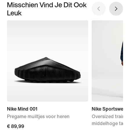
Misschien Vind Je Dit Ook
Leuk
Nike Mind 001
Nike Sportswear
Pregame muiltjes voor heren
Oversized traini
middelhoge taill
€ 89,99
€ 89,99