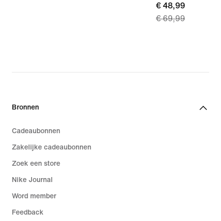
current
€ 48,99
€ 69,99
price
€ 48,99,
original
price
€ 69,99
Bronnen
Cadeaubonnen
Zakelijke cadeaubonnen
Zoek een store
Nike Journal
Word member
Feedback