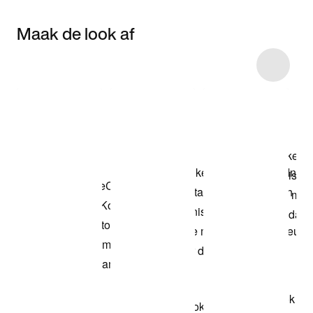
Maak de look af
Item 3 of 4
Shop het model