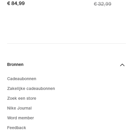
€ 84,99
€ 84,99
€ 32,99
price
€ 23,49,
original
price
€ 32,99
Bronnen
Cadeaubonnen
Zakelijke cadeaubonnen
Zoek een store
Nike Journal
Word member
Feedback