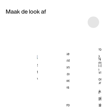
Maak de look af
Item 3 of 4
Shop het model