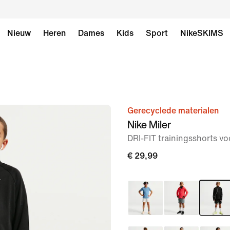
Nieuw
Heren
Dames
Kids
Sport
NikeSKIMS
Gerecyclede materialen
afbeelding
Nike Miler
1
DRI-FIT trainingsshorts v
van
6
€ 29,99