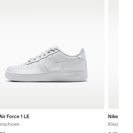
Air Force 1 LE
Nike Air Ma
erschoen
Kleutersc