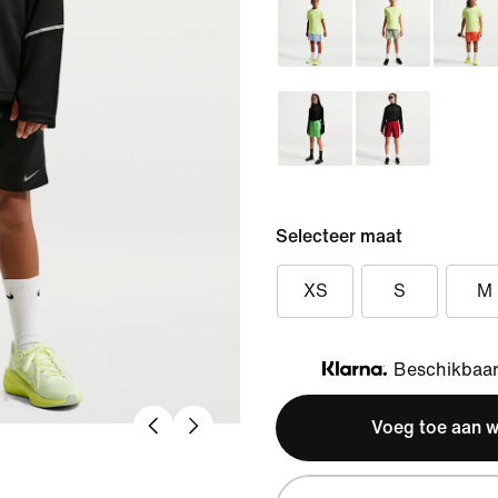
Selecteer maat
XS
S
M
Beschikbaar 
Klarna
Voeg toe aan 