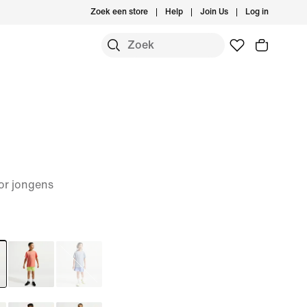
Zoek een store
Help
Join Us
Log in
oor jongens