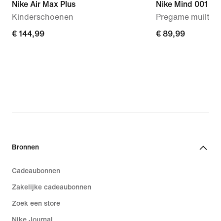
Nike Air Max Plus
Nike Mind 001
Kinderschoenen
Pregame muiltjes
€ 144,99
€ 144,99
€ 89,99
€ 89,99
Bronnen
Cadeaubonnen
Zakelijke cadeaubonnen
Zoek een store
Nike Journal