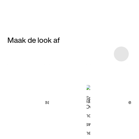
Maak de look af
Item 3 of 5