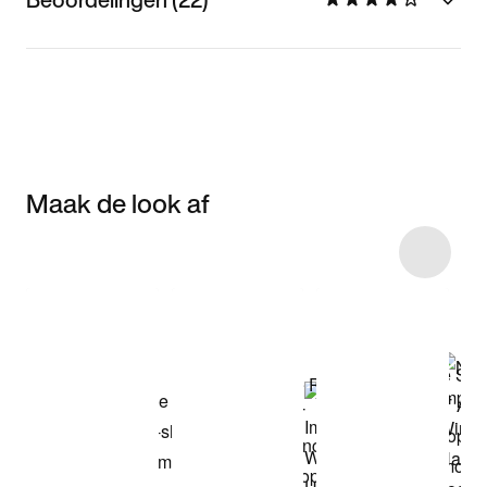
Maak de look af
Item 3 of 6
Shop het model