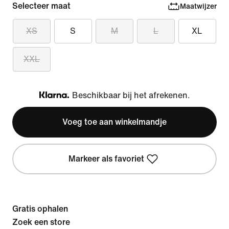
Selecteer maat
Maatwijzer
XS
S
M
L
XL
XXL
Beschikbaar bij het afrekenen.
Klarna
Voeg toe aan winkelmandje
Markeer als favoriet
Gratis ophalen
Zoek een store