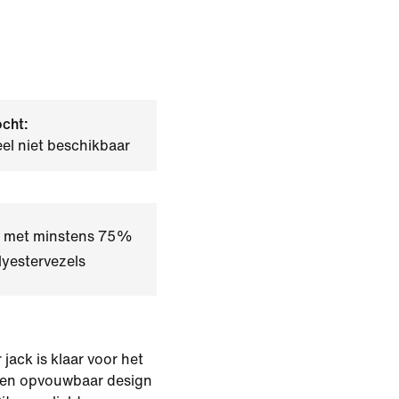
ocht:
el niet beschikbaar
kt met minstens 75%
yestervezels
ack is klaar voor het
een opvouwbaar design