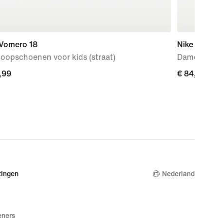
 Vomero 18
Nike Initiat
oopschoenen voor kids (straat)
Damessch
,99
,99
€ 84,99
€ 84,99
ingen
Nederland
eners