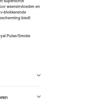
it superlichte
voor weersinvloeden en
 uv-blokkerende
bescherming biedt
yal Pulse/Smoke
eren