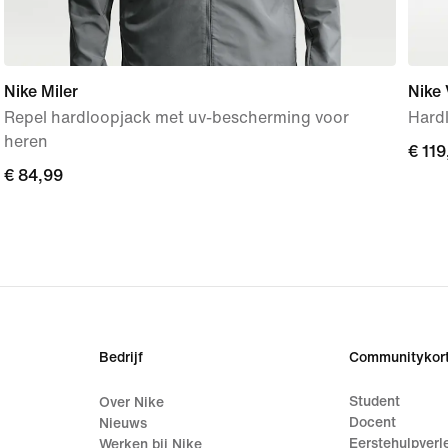
Nike Miler
Nike
Repel hardloopjack met uv-bescherming voor
Hardl
heren
€ 119
€ 119
€ 84,99
€ 84,99
Bedrijf
Communitykort
Student
Over Nike
Docent
Nieuws
Eerstehulpverl
Werken bij Nike