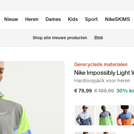
Nieuw
Heren
Dames
Kids
Sport
NikeSKIMS
 Shop alle nieuwe producten
Shop
Gerecyclede materialen
afbeelding
Nike Impossibly Light
1
Hardloopjack voor heren
van
8
€ 76,99
€ 109,99
30% ko