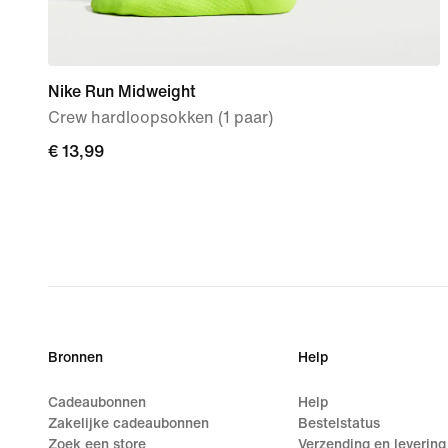
Nike Run Midweight
Crew hardloopsokken (1 paar)
€ 13,99
€ 13,99
Bronnen
Help
Cadeaubonnen
Help
Zakelijke cadeaubonnen
Bestelstatus
Zoek een store
Verzending en levering