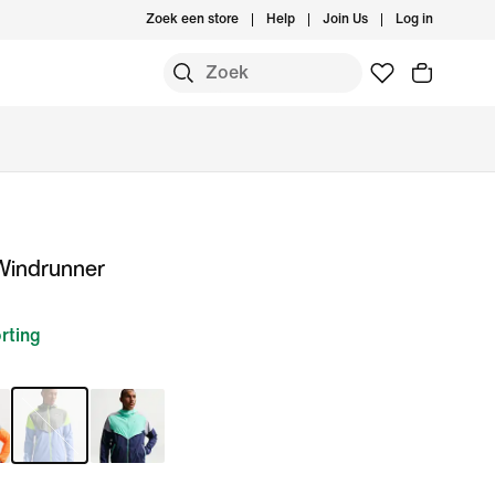
Zoek een store
Help
Join Us
Log in
 Windrunner
rting