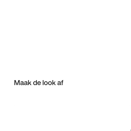
Maak de look af
Item 3 of 4
Shop het model