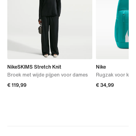
NikeSKIMS Stretch Knit
Nike
Broek met wijde pijpen voor dames
Rugzak voor kids (
€ 119,99
€ 119,99
€ 34,99
€ 34,99