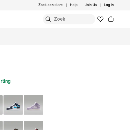
Zoek een store
Help
Join Us
Log in
rting