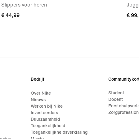
Slippers voor heren
Jogg
€ 44,99
€ 44,99
€ 99
€ 99
Bedrijf
Communitykort
Student
Over Nike
Docent
Nieuws
Eerstehulpverl
Werken bij Nike
Zorgprofession
Investeerders
Duurzaamheid
Toegankelijkheid
Toegankelijkheidsverklaring
ecodes
Missie