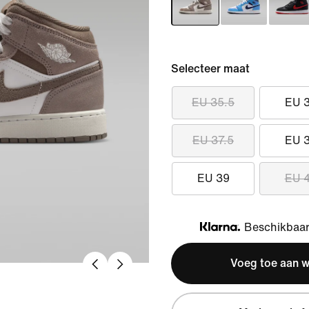
Selecteer maat
EU 35.5
EU 
EU 37.5
EU 
EU 39
EU 
Beschikbaar 
Klarna
Voeg toe aan 