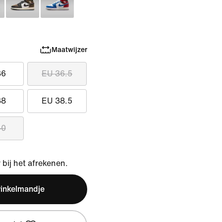
Maatwijzer
36
EU 36.5
38
EU 38.5
40
bij het afrekenen.
winkelmandje