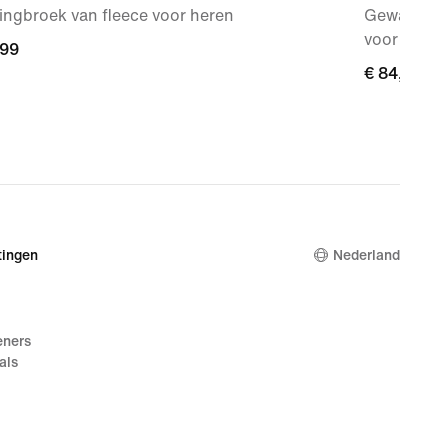
ingbroek van fleece voor heren
Gewatteerd
voor kids
,99
,99
€ 84,99
€ 84,99
ingen
Nederland
eners
als