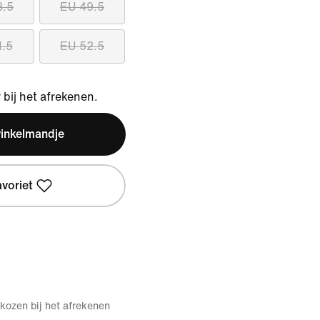
8.5
EU 49.5
1.5
EU 52.5
bij het afrekenen.
winkelmandje
avoriet
kozen bij het afrekenen