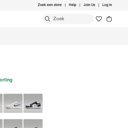
Zoek een store
Help
Join Us
Log in
orting