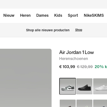
Nieuw
Heren
Dames
Kids
Sport
NikeSKIMS
 Shop alle nieuwe producten
Shop
Air Jordan 1 Low
afbeelding
1
Herenschoenen
van
€ 103,99
€ 129,99
20% k
9