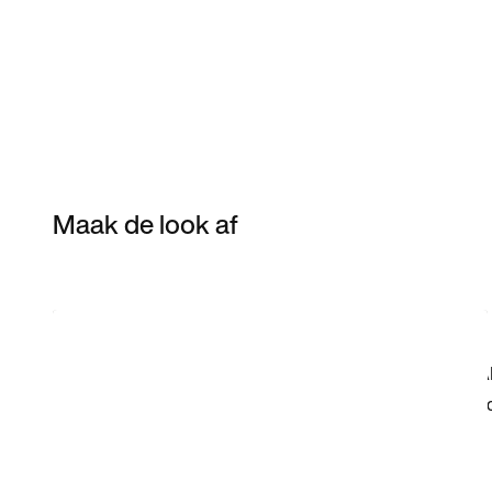
Maak de look af
Item 3 of 5