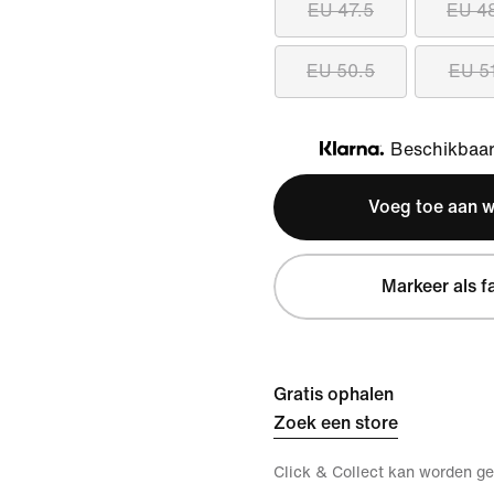
EU 47.5
EU 4
EU 50.5
EU 5
Beschikbaar 
Klarna
Voeg toe aan 
Markeer als f
Gratis ophalen
Zoek een store
Click & Collect kan worden ge