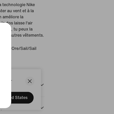
la technologie Nike
ter au vent et à la
 améliore la
le dos laisse l'air
 ample, tu peux la
sus d'autres vêtements.
t Iron Ore/Sail/Sail
uit
States.
United States
n