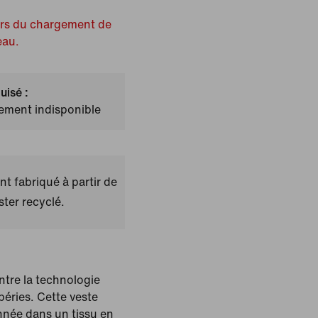
ors du chargement de
eau.
uisé :
lement indisponible
t fabriqué à partir de
ster recyclé.
ontre la technologie
péries. Cette veste
née dans un tissu en