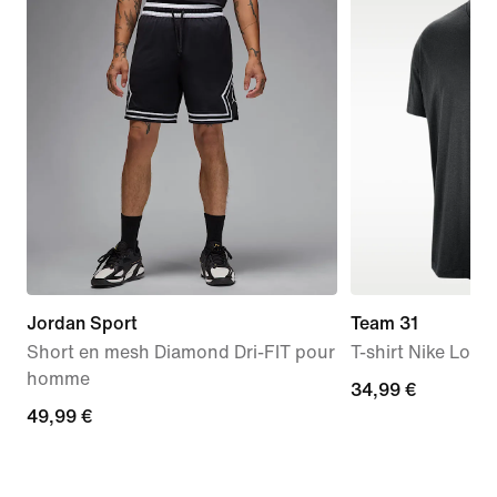
Jordan Sport
Team 31
Short en mesh Diamond Dri-FIT pour
T-shirt Nike Log
homme
34,99 €
34,99 €
49,99 €
49,99 €