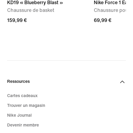
KD19 « Blueberry Blast »
Nike Force 1 Eas
Chaussure de basket
Chaussure pour b
159,99 €
159,99 €
69,99 €
69,99 €
Ressources
Cartes cadeaux
Trouver un magasin
Nike Journal
Devenir membre