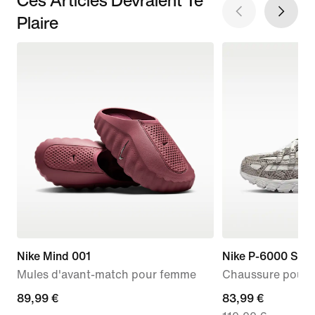
Plaire
Nike Mind 001
Nike P-6000 SE
Mules d'avant-match pour femme
Chaussure pour
89,99 €
89,99 €
current
83,99 €