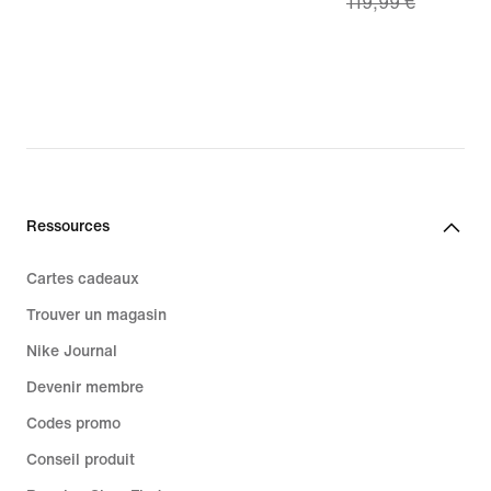
119,99 €
price
83,99 €,
original
price
119,99 €
Ressources
Cartes cadeaux
Trouver un magasin
Nike Journal
Devenir membre
Codes promo
Conseil produit