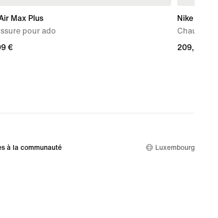
Air Max Plus
Nike Pega
ssure pour ado
Chaussure 
99 €
99 €
209,99 €
209,99 €
es à la communauté
Luxembourg