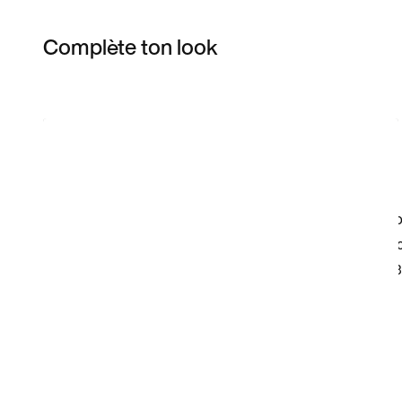
Complète ton look
Item 3 of 3