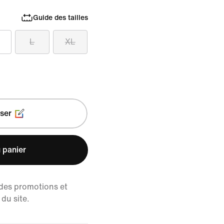
Guide des tailles
L
XL
ser
 panier
 des promotions et
du site.