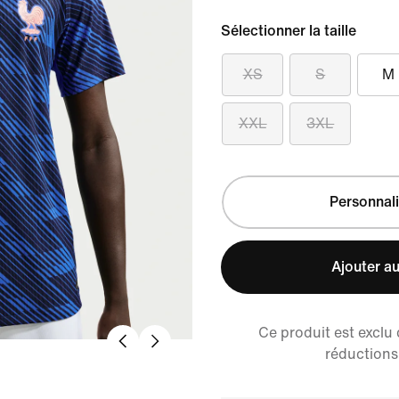
Sélectionner la taille
XS
S
M
XXL
3XL
Personnali
Ajouter au
Ce produit est exclu
réductions 