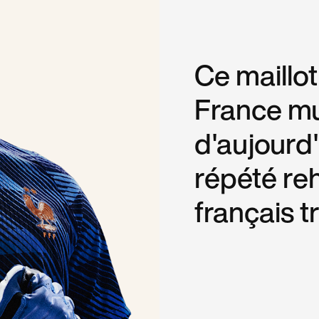
Ce maillot
France mul
d'aujourd
répété re
français t