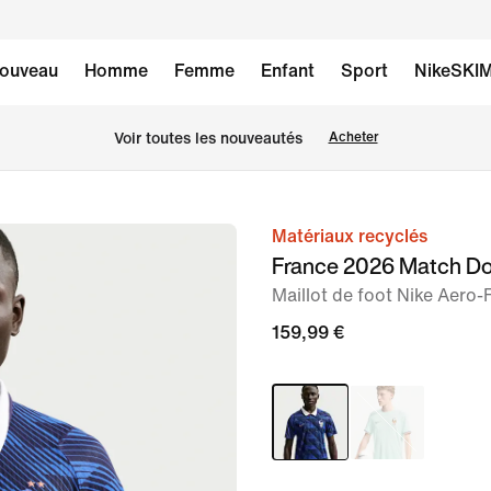
ouveau
Homme
Femme
Enfant
Sport
NikeSKI
Voir toutes les nouveautés
Acheter
Matériaux recyclés
image 1
France 2026 Match Do
sur
Maillot de foot Nike Aero
6
159,99 €