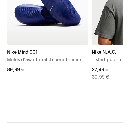
Nike Mind 001
Nike N.A.C.
Mules d'avant-match pour femme
T-shirt pour ho
89,99 €
89,99 €
current
27,99 €
39,99 €
price
27,99 €,
original
price
39,99 €