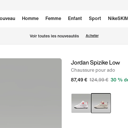
ouveau
Homme
Femme
Enfant
Sport
NikeSKI
Voir toutes les nouveautés
Acheter
Jordan Spizike Low
image 1
sur
Chaussure pour ado
8
87,49 €
124,99 €
30 % de