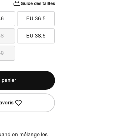
Guide des tailles
36
EU 36.5
38
EU 38.5
40
 panier
avoris
uand on mélange les