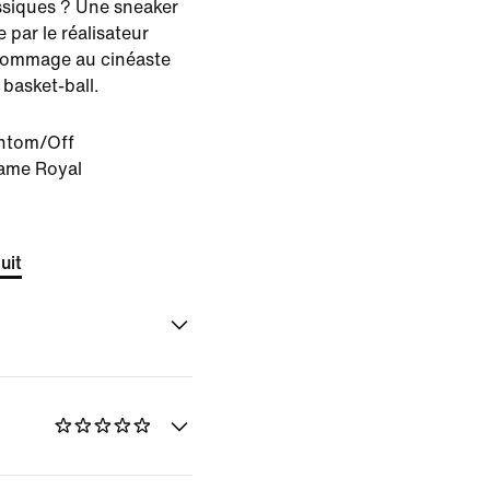
assiques ? Une sneaker
e par le réalisateur
 hommage au cinéaste
 basket-ball.
ntom/Off
Game Royal
uit