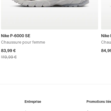
Nike P-6000 SE
Nike 
Chaussure pour femme
Chau
current
83,99 €
84,9
84,9
119,99 €
price
83,99 €,
original
price
119,99 €
Entreprise
Promotions lié