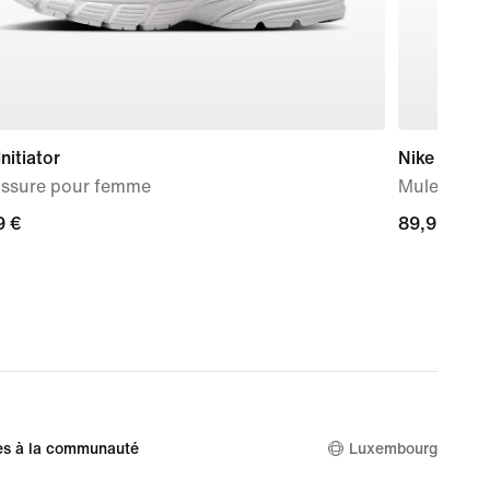
Initiator
Nike Mind 
ssure pour femme
Mules d'a
9 €
9 €
89,99 €
89,99 €
es à la communauté
Luxembourg