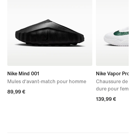
Nike Mind 001
Nike Vapor Pro 3
Mules d'avant-match pour homme
Chaussure de ten
dure pour femme
89,99 €
89,99 €
139,99 €
139,99 €