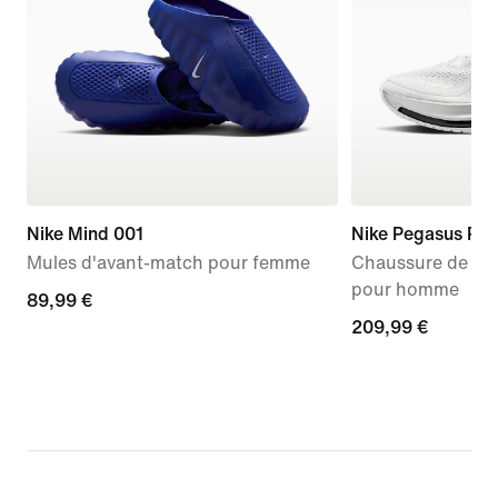
Nike Mind 001
Nike Pegasus Pr
Mules d'avant-match pour femme
Chaussure de run
pour homme
89,99 €
89,99 €
209,99 €
209,99 €