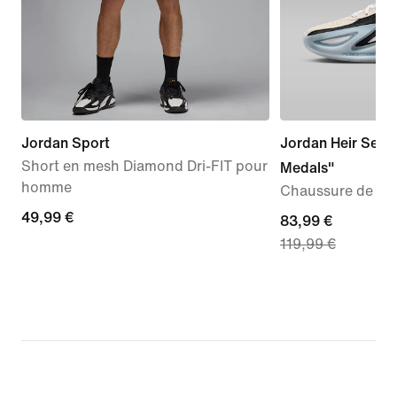
Jordan Sport
Jordan Heir Serie
Short en mesh Diamond Dri-FIT pour
Medals"
homme
Chaussure de ba
49,99 €
49,99 €
current
83,99 €
119,99 €
price
83,99 €,
original
price
119,99 €