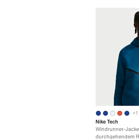
+
1
Nike Tech
Windrunner-Jacke 
durchgehendem Re