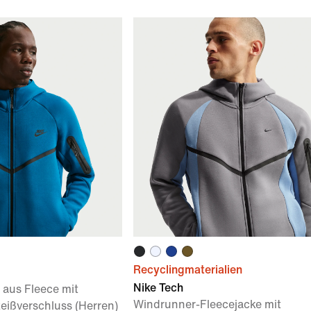
Recyclingmaterialien
Nike Tech
aus Fleece mit
Windrunner-Fleecejacke mit
ißverschluss (Herren)