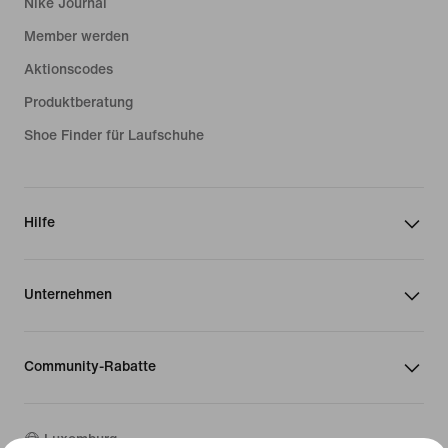
Nike Journal
mit Reißverschluss sowohl offen als
auch geschlossen tragen kannst.
Member werden
Halte Ausschau nach cleveren Details
Aktionscodes
wie Kordelzügen mit Gummispitzen
Produktberatung
an den Kapuzen sowie eingestickten
Ösen, durch die die Luft besser
Shoe Finder für Laufschuhe
zirkuliert.
Trainiere komfortabler – dank einer
Hilfe
Trainingshose im Relaxed Fit mit leicht
unversäuberten Kanten. Das
mittelschwere, sanft gebürstete
Unternehmen
Fleece spendet dir Wärme, ohne seine
Struktur zu verlieren. Du willst mehr
Bewegungsfreiheit? Dann greife zu
Community-Rabatte
einem Modell mit speziell geformten
Nähten am hinteren Bein. Eine Nike
Fleece-Hose für Herren aus French
Luxemburg
Terry hingegen fühlt sich so weich