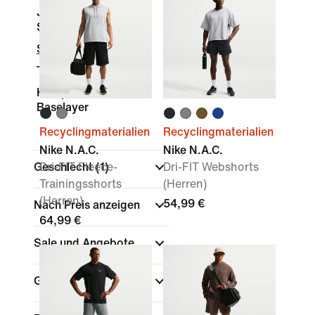
Joggers &
Sweatpants
Shorts
Tights & Leggings
Kompression &
Baselayer
Recyclingmaterialien
Recyclingmaterialien
Nike N.A.C.
Nike N.A.C.
Geschlecht
Dri-FIT Fleece-
(1)
Dri-FIT Webshorts
Trainingsshorts
(Herren)
(Herren)
54,99 €
Nach Preis anzeigen
64,99 €
Sale und Angebote
Größe