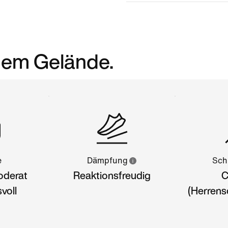
edem Gelände.
e
Dämpfung
Sch
oderat
Reaktionsfreudig
C
voll
(Herrens