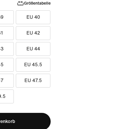
Größentabelle
39
EU 40
41
EU 42
43
EU 44
45
EU 45.5
47
EU 47.5
9.5
renkorb