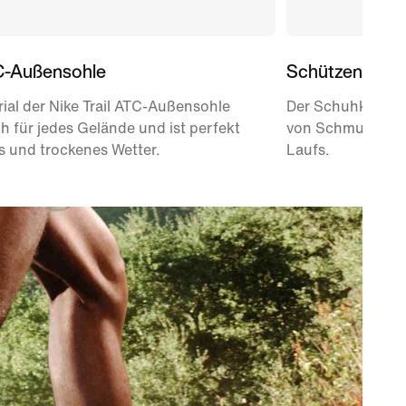
TC-Außensohle
Schützender 
ial der Nike Trail ATC-Außensohle
Der Schuhkragen 
ch für jedes Gelände und ist perfekt
von Schmutz ode
s und trockenes Wetter.
Laufs.