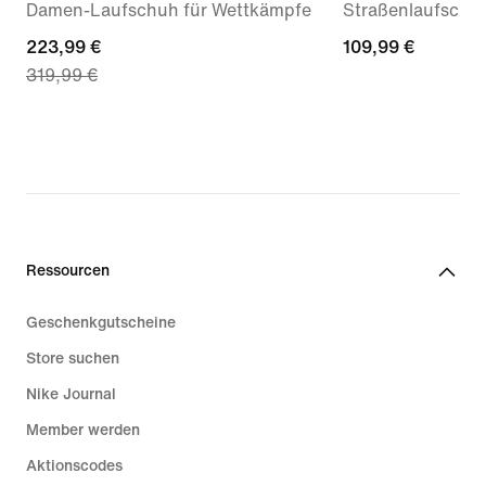
Damen-Laufschuh für Wettkämpfe
Straßenlaufschu
current
223,99 €
109,99 €
109,99 €
319,99 €
price
223,99 €,
original
price
319,99 €
Ressourcen
Geschenkgutscheine
Store suchen
Nike Journal
Member werden
Aktionscodes