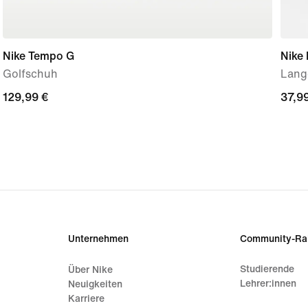
Nike Tempo G
Nike 
Golfschuh
Lange
129,99 €
129,99 €
37,9
37,9
Unternehmen
Community-Ra
Studierende
Über Nike
Lehrer:innen
Neuigkeiten
Karriere