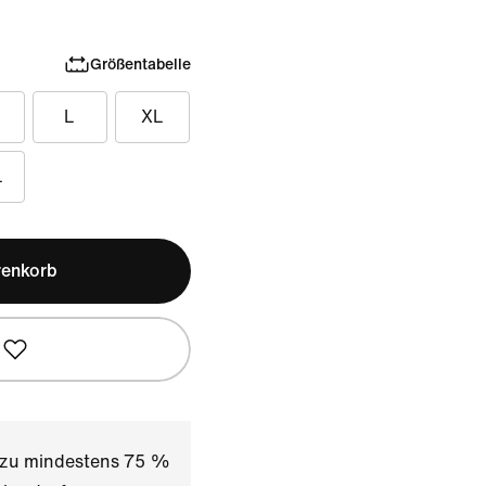
Größentabelle
L
XL
L
renkorb
t zu mindestens 75 %