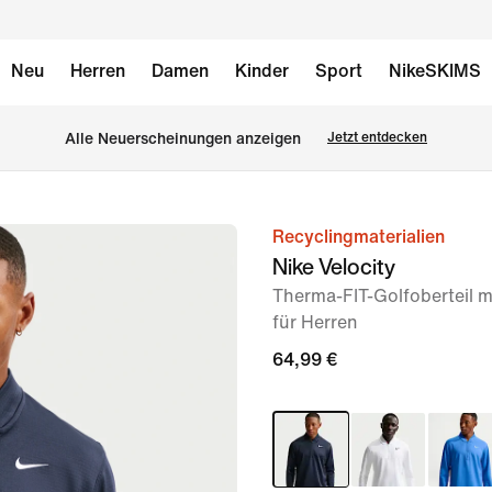
Neu
Herren
Damen
Kinder
Sport
NikeSKIMS
Alle Neuerscheinungen anzeigen
Jetzt entdecken
Recyclingmaterialien
Bild 1
Nike Velocity
von
Therma-FIT-Golfoberteil m
6
für Herren
64,99 €