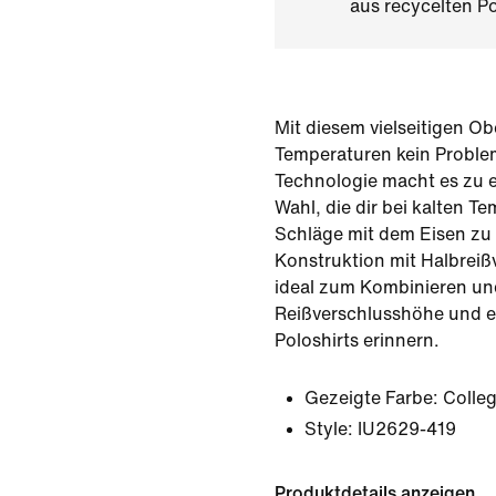
aus recycelten Po
Mit diesem vielseitigen Obe
Temperaturen kein Proble
Technologie macht es zu e
Wahl, die dir bei kalten Te
Schläge mit dem Eisen zu 
Konstruktion mit Halbreiß
ideal zum Kombinieren und
Reißverschlusshöhe und e
Poloshirts erinnern.
Gezeigte Farbe:
Colle
Style:
IU2629-419
Produktdetails anzeigen