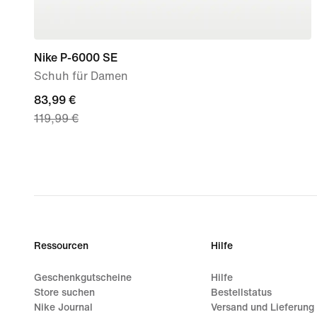
Nike P-6000 SE
Schuh für Damen
current
83,99 €
119,99 €
price
83,99 €,
original
price
119,99 €
Ressourcen
Hilfe
Geschenkgutscheine
Hilfe
Store suchen
Bestellstatus
Nike Journal
Versand und Lieferung