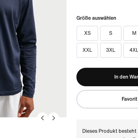
Größe auswählen
XS
S
M
XXL
3XL
4X
In den Wa
Favorit
Dieses Produkt besteh