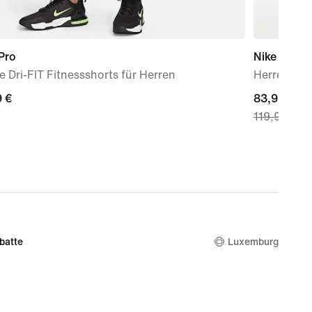
Pro
Nike P-60
 Dri-FIT Fitnessshorts für Herren
Herrensch
9 €
9 €
current
83,99 €
119,99 €
price
83,99 €,
original
price
119,99 €
batte
Luxemburg