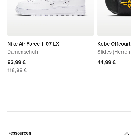
Nike Air Force 1 '07 LX
Kobe Offcourt
Damenschuh
Slides (Herren)
current
83,99 €
44,99 €
44,99 €
119,99 €
price
83,99 €,
original
price
119,99 €
Ressourcen