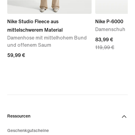
Nike Studio Fleece aus
Nike P-6000
Damenschuh
mittelschwerem Material
Damenhose mit mittelhohem Bund
current
83,99 €
und offenem Saum
119,99 €
price
59,99 €
59,99 €
83,99 €,
original
price
119,99 €
Ressourcen
Geschenkgutscheine