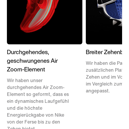
Durchgehendes,
Breiter Zehenber
geschwungenes Air
Wir haben die Passf
Zoom-Element
zusätzlichen Platz 
Zehen und im Vorf
Wir haben unser
im Vergleich zum P
durchgehendes Air Zoom-
angepasst.
Element so geformt, dass es
ein dynamisches Laufgefühl
und die höchste
Energierückgabe von Nike
von der Ferse bis zu den
Zehen bietet.