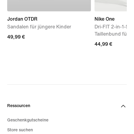
Jordan OTDR
Nike One
Sandalen für jüngere Kinder
Dri-FIT 2-in-1-Sh
Taillenbund für D
49,99 €
49,99 €
44,99 €
44,99 €
Ressourcen
Geschenkgutscheine
Store suchen