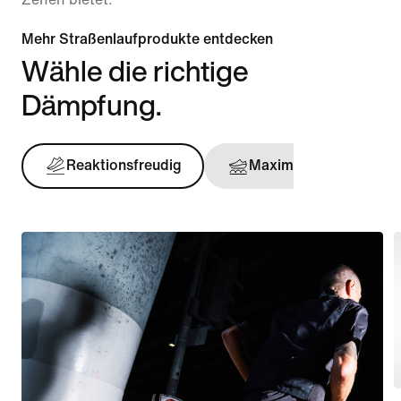
Mehr Straßenlaufprodukte entdecken
Wähle die richtige
Dämpfung.
Reaktionsfreudig
Maximal
Stü