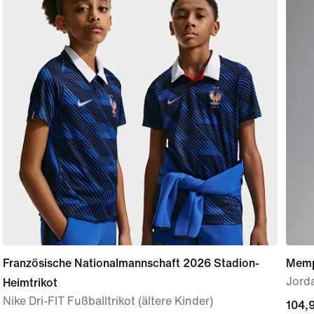
Französische Nationalmannschaft 2026 Stadion-
Memph
Jorda
Heimtrikot
Nike Dri-FIT Fußballtrikot (ältere Kinder)
104,
104,