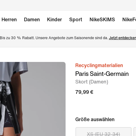
Herren
Damen
Kinder
Sport
NikeSKIMS
NikeF
Bis zu 30 % Rabatt. Unsere Angebote zum Saisonende sind da. 
Jetzt entdecke
Recyclingmaterialien
Bild 1
Paris Saint-Germain
von
Skort (Damen)
5
79,99 €
Größe auswählen
XS (EU 32-34)