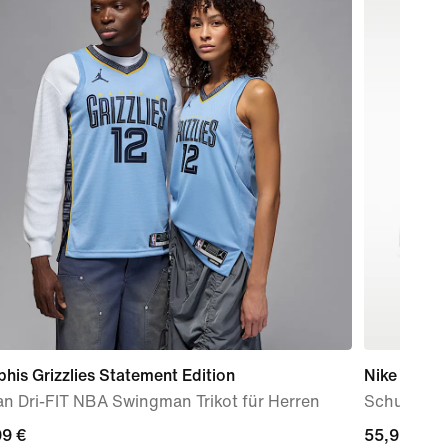
is Grizzlies Statement Edition
Nike Court
n Dri-FIT NBA Swingman Trikot für Herren
Schuh (Da
99 €
99 €
current
55,99 €