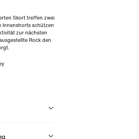
ierten Skort treffen zwei
e Innenshorts schützen
tivität zur nächsten
 ausgestellte Rock den
orgt.
ey
ng