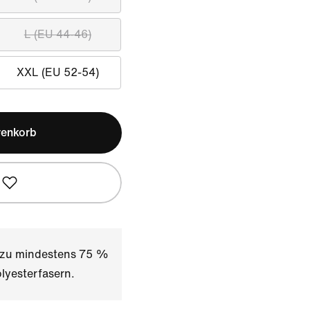
L (EU 44-46)
XXL (EU 52-54)
renkorb
t zu mindestens 75 %
lyesterfasern.