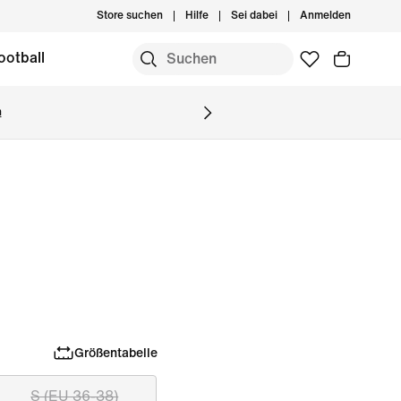
Store suchen
Hilfe
Sei dabei
Anmelden
ootball
n
Größentabelle
S (EU 36-38)