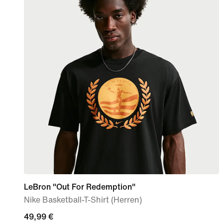
LeBron "Out For Redemption"
Nike Basketball-T-Shirt (Herren)
49,99 €
49,99 €