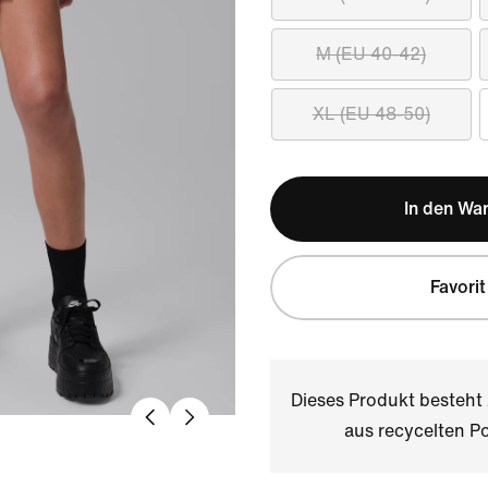
M (EU 40-42)
XL (EU 48-50)
In den Wa
Favorit
Dieses Produkt besteh
aus recycelten Po