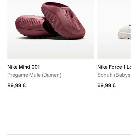
Nike Mind 001
Nike Force 1 Low
Pregame Mule (Damen)
Schuh (Babys, Kl
89,99 €
89,99 €
69,99 €
69,99 €