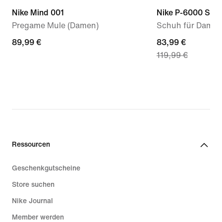
Nike Mind 001
Nike P-6000 SE
Pregame Mule (Damen)
Schuh für Dame
89,99 €
89,99 €
current
83,99 €
119,99 €
price
83,99 €,
original
price
119,99 €
Ressourcen
Geschenkgutscheine
Store suchen
Nike Journal
Member werden