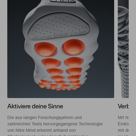
Aktiviere deine Sinne
Verbin
Die aus langen Forschungsjahren und
Mit Nike
zahlreichen Tests hervorgegangene Technologie
Einklang
von Nike Mind erkennt anhand von
mit der 