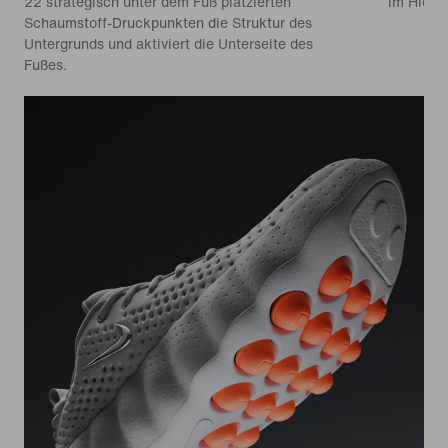
22 strategisch unter dem Fuß platzierten
im Hier u
Schaumstoff-Druckpunkten die Struktur des
Untergrunds und aktiviert die Unterseite des
Fußes.