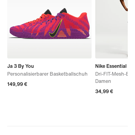
Ja 3 By You
Nike Essential
Personalisierbarer Basketballschuh
Dri-FIT-Mesh-Bask
Damen
149,99 €
149,99 €
34,99 €
34,99 €