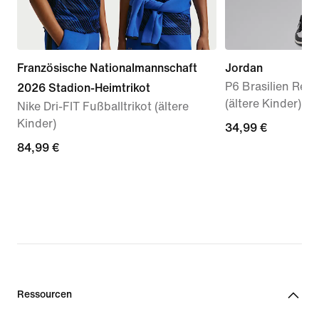
Französische Nationalmannschaft
Jordan
P6 Brasilien Retr
2026 Stadion-Heimtrikot
(ältere Kinder)
Nike Dri-FIT Fußballtrikot (ältere
Kinder)
34,99 €
34,99 €
84,99 €
84,99 €
Ressourcen