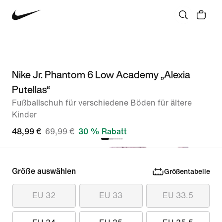
Nike Jr. Phantom 6 Low Academy „Alexia
Putellas“
Fußballschuh für verschiedene Böden für ältere
Kinder
48,99 €
69,99 €
30 % Rabatt
Größe auswählen
Größentabelle
EU 32
EU 33
EU 33.5