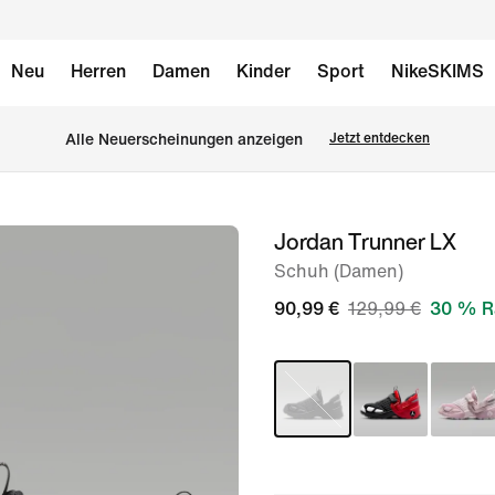
Neu
Herren
Damen
Kinder
Sport
NikeSKIMS
Alle Neuerscheinungen anzeigen
Jetzt entdecken
Jordan Trunner LX
Bild 1
von
Schuh (Damen)
11
90,99 €
129,99 €
30 % R