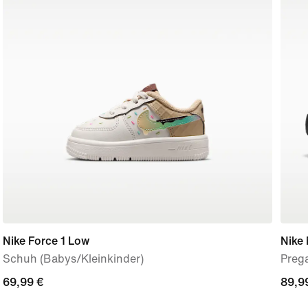
Nike Force 1 Low
Nike
Schuh (Babys/Kleinkinder)
Preg
69,99 €
69,99 €
89,9
89,9