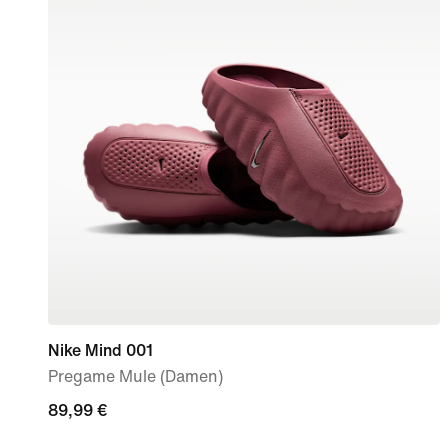
Nike Mind 001
Pregame Mule (Damen)
89,99 €
89,99 €