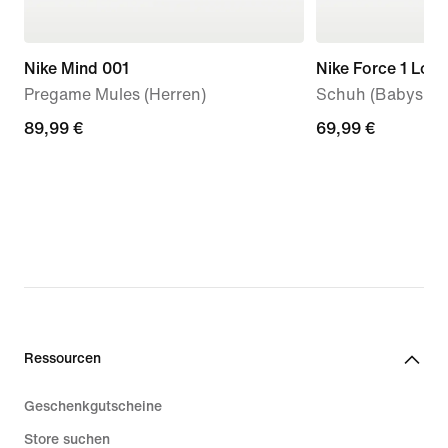
Nike Mind 001
Nike Force 1 Low
Pregame Mules (Herren)
Schuh (Babys, Kl
89,99 €
89,99 €
69,99 €
69,99 €
Ressourcen
Geschenkgutscheine
Store suchen