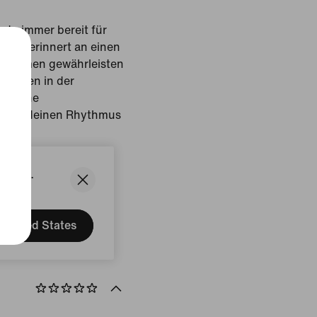
 du immer bereit für
esign erinnert an einen
e Riemen gewährleisten
xkerben in der
ürliche
s du deinen Rhythmus
States.
chwarz
United States