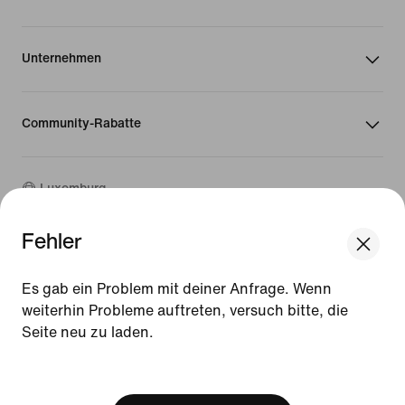
Unternehmen
Community-Rabatte
Luxemburg
Fehler
©
2026
Nike, Inc. Alle Rechte vorbehalten
We think you are in United States.
Guides
Update your location?
Es gab ein Problem mit deiner Anfrage. Wenn
Nutzungsbedingungen
weiterhin Probleme auftreten, versuch bitte, die
Verkaufsbedingungen
Impressum
Seite neu zu laden.
Luxemburg
United States
Datenschutzrichtlinie und Cookie-Erklärung
[ Code: D1B61E47 ]
Cookie-Einstellungen ändern.