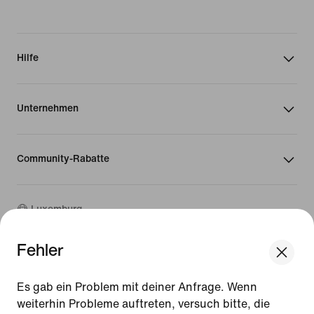
Hilfe
Unternehmen
Community-Rabatte
Luxemburg
Fehler
©
2026
Nike, Inc. Alle Rechte vorbehalten
We think you are in United States.
Guides
Update your location?
Es gab ein Problem mit deiner Anfrage. Wenn
Nutzungsbedingungen
weiterhin Probleme auftreten, versuch bitte, die
Verkaufsbedingungen