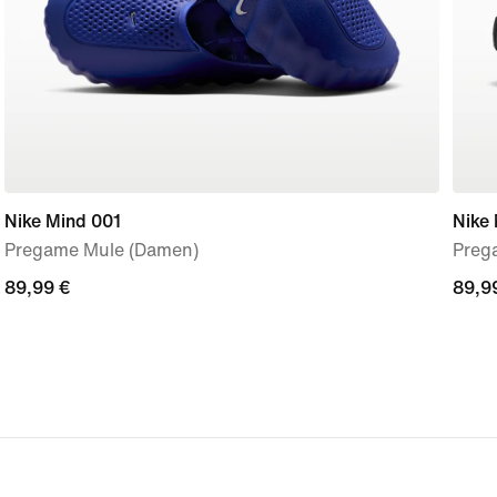
Nike Mind 001
Nike
Pregame Mule (Damen)
Preg
89,99 €
89,99 €
89,9
89,9