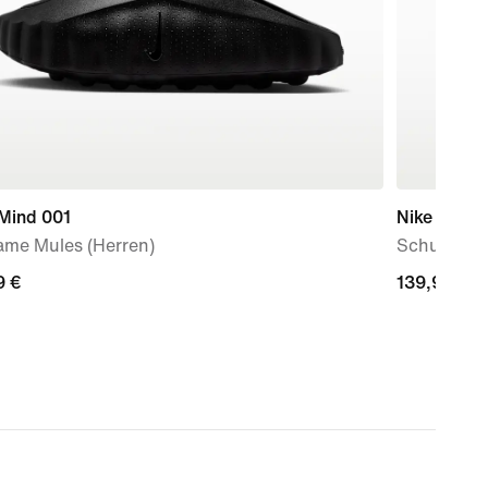
 Mind 001
Nike Air M
ame Mules (Herren)
Schuh (ält
9 €
9 €
139,99 €
139,99 €