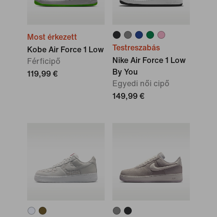
Most érkezett
Testreszabás
Kobe Air Force 1 Low
Nike Air Force 1 Low
Férficipő
By You
119,99 €
Egyedi női cipő
149,99 €