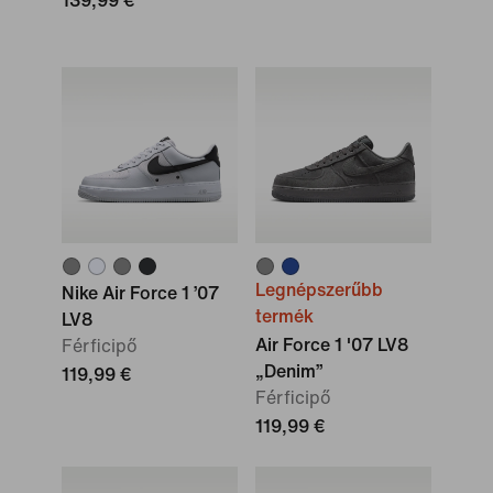
139,99 €
Legnépszerűbb
Nike Air Force 1 ’07
termék
LV8
Air Force 1 '07 LV8
Férficipő
„Denim”
119,99 €
Férficipő
119,99 €