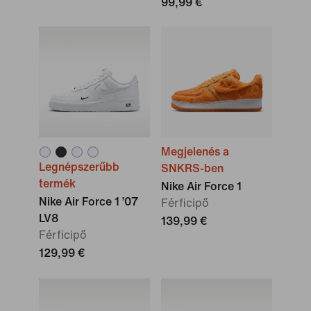
99,99 €
Megjelenés a
Legnépszerűbb
SNKRS-ben
termék
Nike Air Force 1
Nike Air Force 1 ’07
Férficipő
LV8
139,99 €
Férficipő
129,99 €