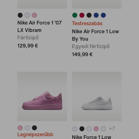
Nike Air Force 1 ’07
Testreszabás
LX Vibram
Nike Air Force 1 Low
Férficipő
By You
129,99 €
Egyedi férficipő
149,99 €
+
7
Legnépszerűbb
Nike Force 1 Low