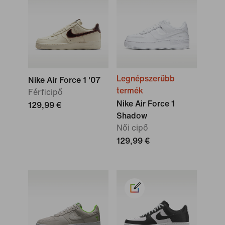
Legnépszerűbb
Nike Air Force 1 '07
termék
Férficipő
Nike Air Force 1
129,99 €
Shadow
Női cipő
129,99 €