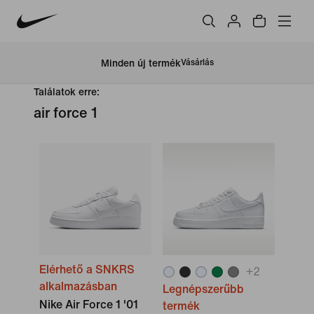
Minden új termék
Vásárlás
Találatok erre:
air force 1
Elérhető a SNKRS
+
2
alkalmazásban
Legnépszerűbb
Nike Air Force 1 '01
termék