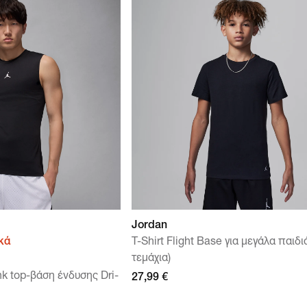
Jordan
κά
T-Shirt Flight Base για μεγάλα παιδι
τεμάχια)
nk top-βάση ένδυσης Dri-
27,99 €