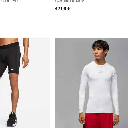
ss Dri-FIT
Ανδρικό κολάν
42,99 €