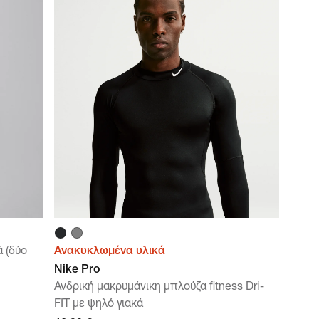
ά (δύο
Ανακυκλωμένα υλικά
Nike Pro
Ανδρική μακρυμάνικη μπλούζα fitness Dri-
FIT με ψηλό γιακά