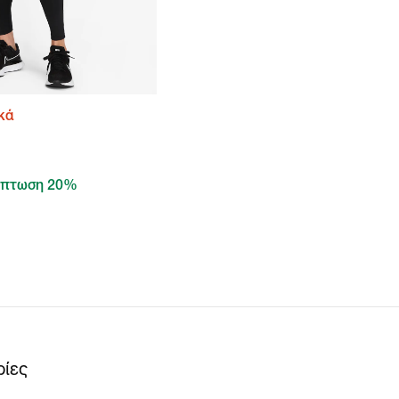
κά
πτωση 20%
ρίες