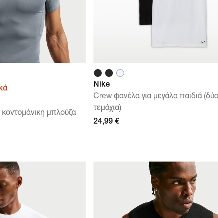
Nike
κά
Crew φανέλα για μεγάλα παιδιά (δύ
τεμάχια)
 κοντομάνικη μπλούζα
24,99 €